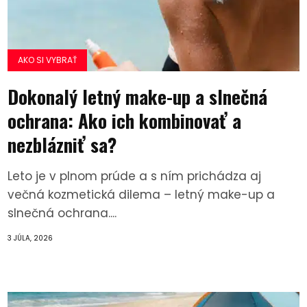
AKO SI VYBRAŤ
Dokonalý letný make-up a slnečná
ochrana: Ako ich kombinovať a
nezblázniť sa?
Leto je v plnom prúde a s ním prichádza aj
večná kozmetická dilema – letný make-up a
slnečná ochrana....
3 JÚLA, 2026