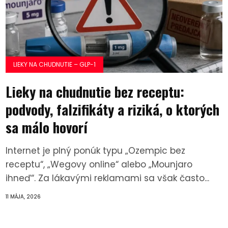
LIEKY NA CHUDNUTIE – GLP-1
Lieky na chudnutie bez receptu:
podvody, falzifikáty a riziká, o ktorých
sa málo hovorí
Internet je plný ponúk typu „Ozempic bez
receptu“, „Wegovy online“ alebo „Mounjaro
ihneď“. Za lákavými reklamami sa však často...
11 MÁJA, 2026