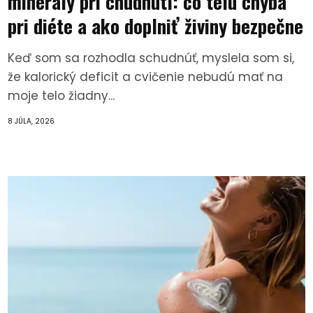
minerály pri chudnutí: čo telu chýba
pri diéte a ako doplniť živiny bezpečne
Keď som sa rozhodla schudnúť, myslela som si,
že kalorický deficit a cvičenie nebudú mať na
moje telo žiadny...
8 JÚLA, 2026