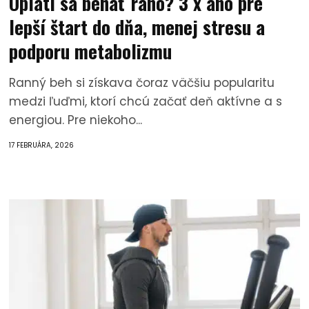
Oplatí sa behať ráno? 3 x áno pre
lepší štart do dňa, menej stresu a
podporu metabolizmu
Ranný beh si získava čoraz väčšiu popularitu
medzi ľuďmi, ktorí chcú začať deň aktívne a s
energiou. Pre niekoho...
17 FEBRUÁRA, 2026