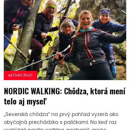
AKTÍVNY ŽIVOT
NORDIC WALKING: Chôdza, ktorá mení
telo aj myseľ
„Severská chôdza“ na prvý pohľad vyzerá ako
obyčajná prechádzka s paličkami. No keď raz