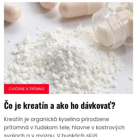
CVIČENIE A TRÉNING
Čo je kreatín a ako ho dávkovať?
Kreatín je organická kyselina prirodzene
prítomná v ľudskom tele, hlavne v kostrových
svaloch a v mozgu. V bunkách slúži...